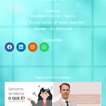
Endereço
Rua Mário Lobo, 61 – Centro
Ed. Terraço Center | 8º andar | Sala 804
Joinville – SC, 89201-330
Compartilhe
F
L
I
W
a
i
n
h
c
n
s
a
e
k
t
t
b
e
a
s
o
d
g
a
o
i
r
p
k
n
a
p
Siga-nos no instagram
m