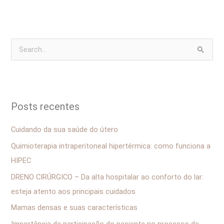
P
e
s
q
Posts recentes
u
i
Cuidando da sua saúde do útero
s
Quimioterapia intraperitoneal hipertérmica: como funciona a
a
HIPEC
r
DRENO CIRÚRGICO – Da alta hospitalar ao conforto do lar:
p
esteja atento aos principais cuidados
o
Mamas densas e suas características
r
Importância da participação do paciente no processo de