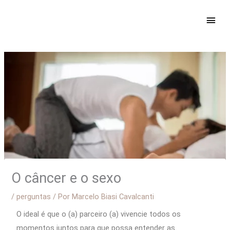
Ir
ME
para
PRIN
o
conteúdo
O câncer e o sexo
/
perguntas
/ Por
Marcelo Biasi Cavalcanti
O ideal é que o (a) parceiro (a) vivencie todos os
momentos juntos para que possa entender as