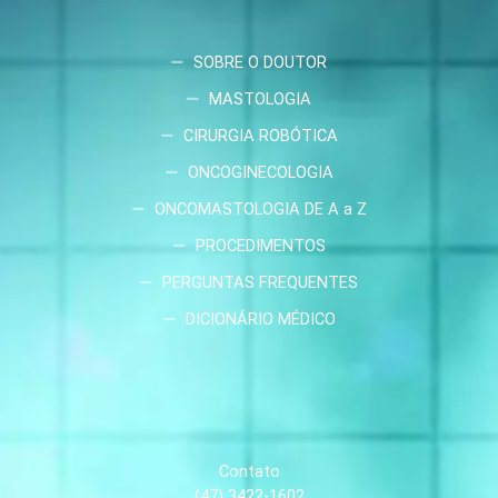
SOBRE O DOUTOR
MASTOLOGIA
CIRURGIA ROBÓTICA
ONCOGINECOLOGIA
ONCOMASTOLOGIA DE A a Z
PROCEDIMENTOS
PERGUNTAS FREQUENTES
DICIONÁRIO MÉDICO
Contato
(47) 3422-1602