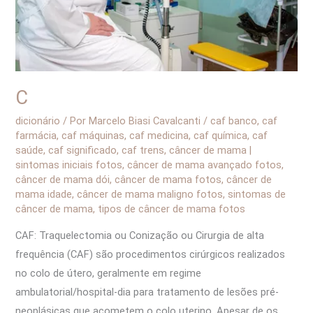
C
dicionário
/ Por
Marcelo Biasi Cavalcanti
/
caf banco
,
caf
farmácia
,
caf máquinas
,
caf medicina
,
caf química
,
caf
saúde
,
caf significado
,
caf trens
,
câncer de mama |
sintomas iniciais fotos
,
câncer de mama avançado fotos
,
câncer de mama dói
,
câncer de mama fotos
,
câncer de
mama idade
,
câncer de mama maligno fotos
,
sintomas de
câncer de mama
,
tipos de câncer de mama fotos
CAF: Traquelectomia ou Conização ou Cirurgia de alta
frequência (CAF) são procedimentos cirúrgicos realizados
no colo de útero, geralmente em regime
ambulatorial/hospital-dia para tratamento de lesões pré-
neoplásicas que acometem o colo uterino. Apesar de os