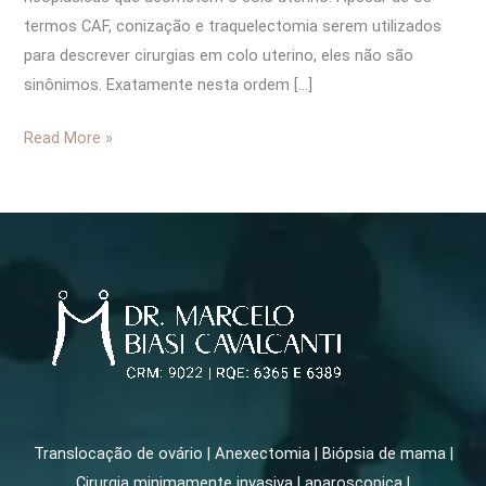
termos CAF, conização e traquelectomia serem utilizados
para descrever cirurgias em colo uterino, eles não são
sinônimos. Exatamente nesta ordem […]
Read More »
Translocação de ovário | Anexectomia | Biópsia de mama |
Cirurgia minimamente invasiva Laparoscopica |