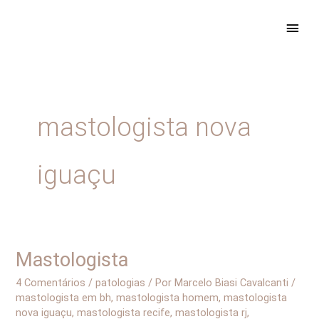
Ir
ME
para
PRIN
o
conteúdo
mastologista nova
iguaçu
Mastologista
Mastologista
4 Comentários
/
patologias
/ Por
Marcelo Biasi Cavalcanti
/
mastologista em bh
,
mastologista homem
,
mastologista
nova iguaçu
,
mastologista recife
,
mastologista rj
,