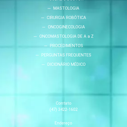
MASTOLOGIA
CIRURGIA ROBÓTICA
ONCOGINECOLOGIA
ONCOMASTOLOGIA DE A a Z
PROCEDIMENTOS
PERGUNTAS FREQUENTES
DICIONÁRIO MÉDICO
Contato
(47) 3422-1602
Endereço