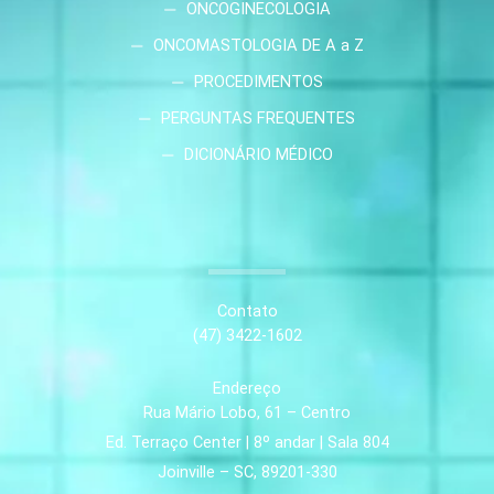
ONCOGINECOLOGIA
ONCOMASTOLOGIA DE A a Z
PROCEDIMENTOS
PERGUNTAS FREQUENTES
DICIONÁRIO MÉDICO
Contato
(47) 3422-1602
Endereço
Rua Mário Lobo, 61 – Centro
Ed. Terraço Center | 8º andar | Sala 804
Joinville – SC, 89201-330