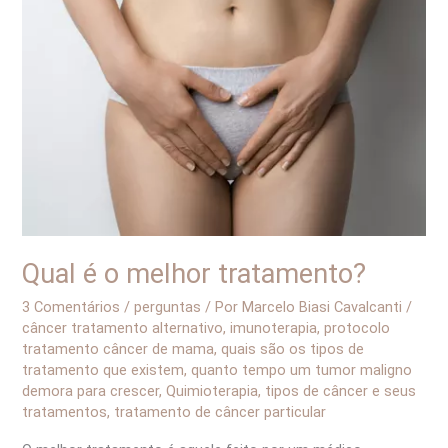
é
o
melhor
tratamento?
Qual é o melhor tratamento?
3 Comentários
/
perguntas
/ Por
Marcelo Biasi Cavalcanti
/
câncer tratamento alternativo
,
imunoterapia
,
protocolo
tratamento câncer de mama
,
quais são os tipos de
tratamento que existem
,
quanto tempo um tumor maligno
demora para crescer
,
Quimioterapia
,
tipos de câncer e seus
tratamentos
,
tratamento de câncer particular