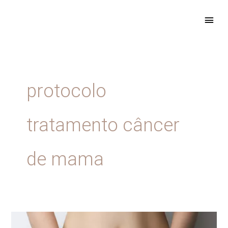
Ir
ME
para
PRIN
o
conteúdo
protocolo
tratamento câncer
de mama
Qual