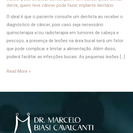
dente
,
quem teve câncer pode fazer implante dentário
O ideal é que o paciente consulte um dentista ao receber o
diagnóstico de câncer, pois caso seja necessário
quimioterapia e/ou radioterapia em tumores de cabeça e
pescoço, a presença de lesões na área bucal será um fator
que pode complicar e limitar a alimentação. Além disso,
poderá facilitar as infecções bucais. As pequenas lesões […]
Read More »