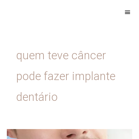
Ir
ME
para
PRIN
o
conteúdo
quem teve câncer
pode fazer implante
dentário
Posso