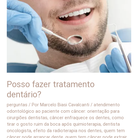
fazer
tratamento
dentário?
Posso fazer tratamento
dentário?
perguntas
/ Por
Marcelo Biasi Cavalcanti
/
atendimento
odontológico ao paciente com câncer: orientação para
cirurgiões dentistas
,
câncer enfraquece os dentes
,
como
tirar o gosto ruim da boca após quimioterapia
,
dentista
oncologista
,
efeito da radioterapia nos dentes
,
quem tem
câncer pode arrancar dente
,
quem tem câncer pode extrair