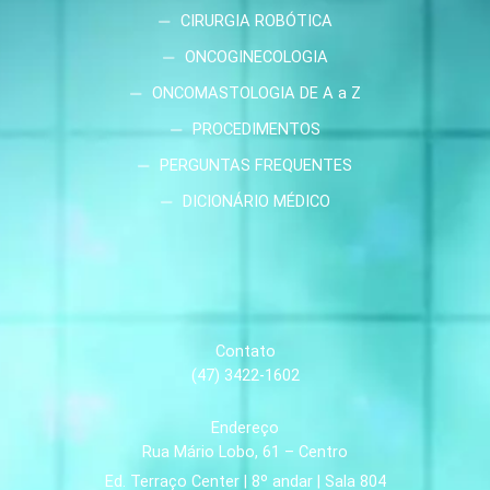
CIRURGIA ROBÓTICA
ONCOGINECOLOGIA
ONCOMASTOLOGIA DE A a Z
PROCEDIMENTOS
PERGUNTAS FREQUENTES
DICIONÁRIO MÉDICO
Contato
(47) 3422-1602
Endereço
Rua Mário Lobo, 61 – Centro
Ed. Terraço Center | 8º andar | Sala 804