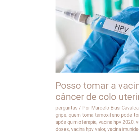
a
vacina
do
HPV?
Ela
irá
ajudar
no
tratamento
Posso tomar a vacin
do
câncer de colo uter
meu
câncer
perguntas
/ Por
Marcelo Biasi Cavalca
de
gripe
,
quem toma tamoxifeno pode to
após quimioterapia
,
vacina hpv 2020
,
v
colo
doses
,
vacina hpv valor
,
vacina imunid
uterino?