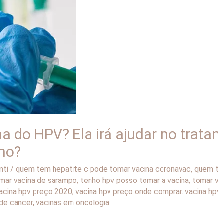
a do HPV? Ela irá ajudar no trat
ino?
nti
/
quem tem hepatite c pode tomar vacina coronavac
,
quem t
mar vacina de sarampo
,
tenho hpv posso tomar a vacina
,
tomar v
acina hpv preço 2020
,
vacina hpv preço onde comprar
,
vacina hp
ade câncer
,
vacinas em oncologia