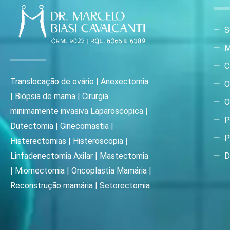
S
M
C
Translocação de ovário | Anexectomia
O
| Biópsia de mama | Cirurgia
O
minimamente invasiva Laparoscopica |
P
Dutectomia | Ginecomastia |
P
Histerectomias | Histeroscopia |
D
Linfadenectomia Axilar | Mastectomia
| Miomectomia | Oncoplastia Mamária |
Reconstrução mamária | Setorectomia