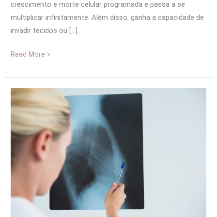
crescimento e morte celular programada e passa a se
multiplicar infinitamente. Além disso, ganha a capacidade de
invadir tecidos ou […]
Read More »
O
meu
tumor
é
maligno
ou
benigno?