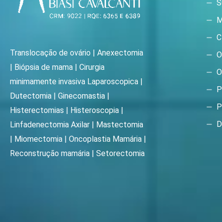
S
M
C
Translocação de ovário | Anexectomia
O
| Biópsia de mama | Cirurgia
O
minimamente invasiva Laparoscopica |
P
Dutectomia | Ginecomastia |
P
Histerectomias | Histeroscopia |
D
Linfadenectomia Axilar | Mastectomia
| Miomectomia | Oncoplastia Mamária |
Reconstrução mamária | Setorectomia