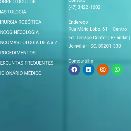
Contato
OBRE O DOUTOR
(47) 3422-1602
ASTOLOGIA
IRURGIA ROBÓTICA
Endereço
Rua Mário Lobo, 61 – Centro
NCOGINECOLOGIA
Ed. Terraço Center | 8º andar 
NCOMASTOLOGIA DE A a Z
Joinville – SC, 89201-330
ROCEDIMENTOS
Compartilhe
ERGUNTAS FREQUENTES
F
L
I
W
a
i
n
h
ICIONÁRIO MÉDICO
c
n
s
a
e
k
t
t
b
e
a
s
o
d
g
a
o
i
r
p
k
n
a
p
m