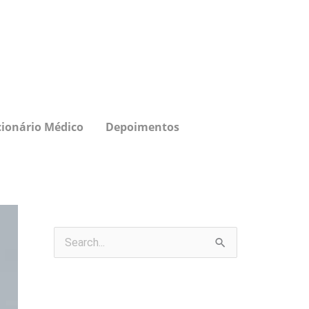
cionário Médico
Depoimentos
P
e
s