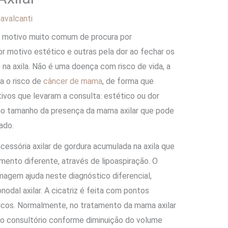
avalcanti
 motivo muito comum de procura por
or motivo estético e outras pela dor ao fechar os
na axila. Não é uma doença com risco de vida, a
a o risco de
câncer de mama
, de forma que
vos que levaram a consulta: estético ou dor
iz no tamanho da presença da mama axilar que pode
ado.
essória axilar de gordura acumulada na axila que
nto diferente, através de lipoaspiração. O
gem ajuda neste diagnóstico diferencial,
odal axilar. A cicatriz é feita com pontos
icos. Normalmente, no tratamento da mama axilar
 no consultório conforme diminuição do volume