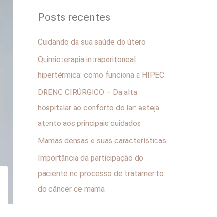
q
Posts recentes
u
i
Cuidando da sua saúde do útero
s
Quimioterapia intraperitoneal
a
hipertérmica: como funciona a HIPEC
r
DRENO CIRÚRGICO – Da alta
p
hospitalar ao conforto do lar: esteja
o
atento aos principais cuidados
r
Mamas densas e suas características
:
Importância da participação do
paciente no processo de tratamento
do câncer de mama