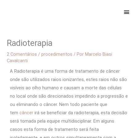
Ir
ME
para
PRIN
o
conteúdo
Radioterapia
2 Comentários
/
procedimentos
/ Por
Marcelo Biasi
Cavalcanti
A Radioterapia é uma forma de tratamento de câncer
onde são utilizados raios ionizantes, estes raios não são
visíveis ao olho humano e causam a morte das células
no local onde são direcionados impedindo a progressão e
ou eliminando o câncer. Nem todo paciente que
tem
câncer
irá se beneficiar da radioterapia, esta decisão
será tomada pela equipe multidisciplinar. Em alguns
casos esta forma de tratamento será feita
isoladamente, e em outros simultaneamente com a