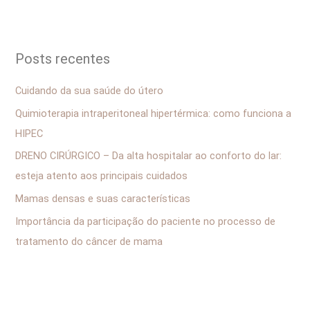
e
s
q
Posts recentes
u
i
Cuidando da sua saúde do útero
s
Quimioterapia intraperitoneal hipertérmica: como funciona a
a
HIPEC
r
DRENO CIRÚRGICO – Da alta hospitalar ao conforto do lar:
p
esteja atento aos principais cuidados
o
Mamas densas e suas características
r
Importância da participação do paciente no processo de
:
tratamento do câncer de mama