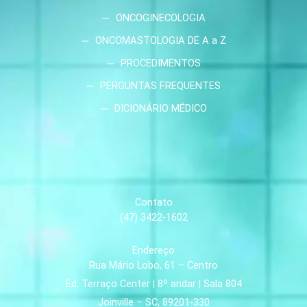
ONCOGINECOLOGIA
ONCOMASTOLOGIA DE A a Z
PROCEDIMENTOS
PERGUNTAS FREQUENTES
DICIONÁRIO MÉDICO
Contato
(47) 3422-1602
Endereço
Rua Mário Lobo, 61 – Centro
Ed. Terraço Center | 8º andar | Sala 804
Joinville – SC, 89201-330