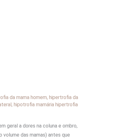
trofia da mama homem
,
hipertrofia da
ateral
,
hipotrofia mamária hipertrofia
m geral a dores na coluna e ombro,
 no volume das mamas) antes que