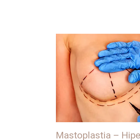
Mastoplastia
–
Hipertrofia
de
Mama
–
Gigantomastia
Mastoplastia – Hip