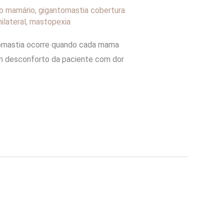
o mamário
,
gigantomastia cobertura
ilateral
,
mastopexia
tomastia ocorre quando cada mama
um desconforto da paciente com dor