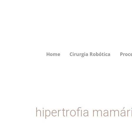
Ir
para
o
conteúdo
Home
Cirurgia Robótica
Proc
hipertrofia mamári