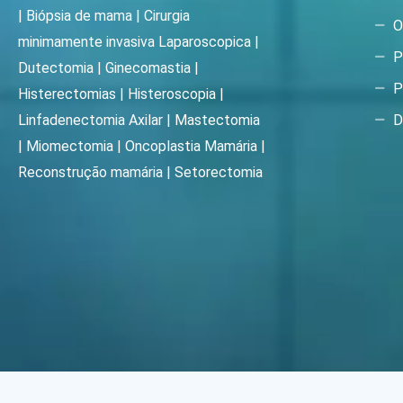
| Biópsia de mama | Cirurgia
O
minimamente invasiva Laparoscopica |
P
Dutectomia | Ginecomastia |
P
Histerectomias | Histeroscopia |
D
Linfadenectomia Axilar | Mastectomia
| Miomectomia | Oncoplastia Mamária |
Reconstrução mamária | Setorectomia