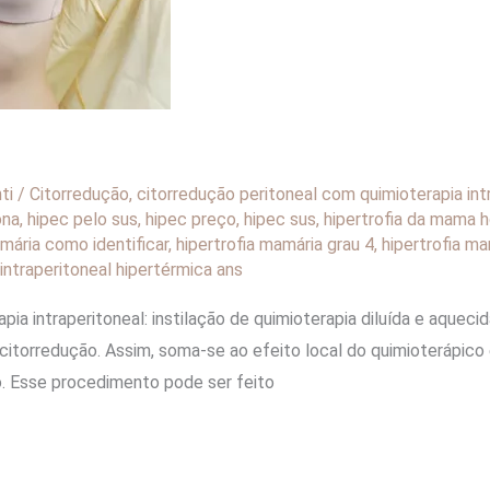
nti
/
Citorredução
,
citorredução peritoneal com quimioterapia int
ona
,
hipec pelo sus
,
hipec preço
,
hipec sus
,
hipertrofia da mama
amária como identificar
,
hipertrofia mamária grau 4
,
hipertrofia ma
intraperitoneal hipertérmica ans
ia intraperitoneal: instilação de quimioterapia diluída e aqueci
 citorredução. Assim, soma-se ao efeito local do quimioterápic
rpo. Esse procedimento pode ser feito