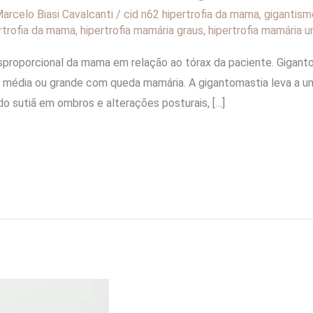
arcelo Biasi Cavalcanti
/
cid n62 hipertrofia da mama
,
gigantism
rtrofia da mama
,
hipertrofia mamária graus
,
hipertrofia mamária un
sproporcional da mama em relação ao tórax da paciente. Gigan
s média ou grande com queda mamária. A gigantomastia leva a 
 sutiã em ombros e alterações posturais, […]