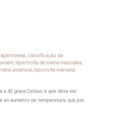
raperitoneal
,
classificação de
 homem
,
hipertrofia da mama masculina
,
mária unilateral
,
hipotrofia mamária
,
da a 42 graus Celsius e que deve ser
o e ao aumento de temperatura, que por