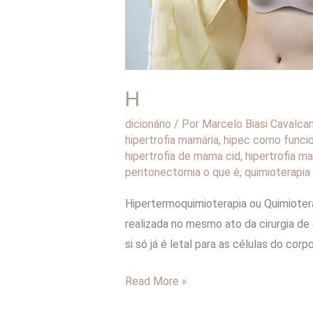
H
dicionário
/ Por
Marcelo Biasi Cavalca
hipertrofia mamária
,
hipec como funci
hipertrofia de mama cid
,
hipertrofia m
peritonectomia o que é
,
quimioterapia 
Hipertermoquimioterapia ou Quimioterap
realizada no mesmo ato da cirurgia de
si só já é letal para as células do co
Read More »