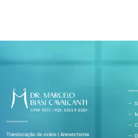
S
M
C
Translocação de ovário | Anexectomia
O