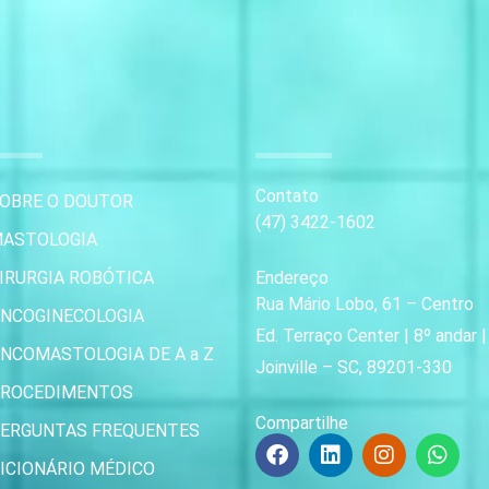
Contato
OBRE O DOUTOR
(47) 3422-1602
ASTOLOGIA
IRURGIA ROBÓTICA
Endereço
Rua Mário Lobo, 61 – Centro
NCOGINECOLOGIA
Ed. Terraço Center | 8º andar 
NCOMASTOLOGIA DE A a Z
Joinville – SC, 89201-330
ROCEDIMENTOS
Compartilhe
ERGUNTAS FREQUENTES
F
L
I
W
a
i
n
h
ICIONÁRIO MÉDICO
c
n
s
a