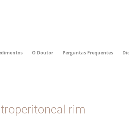
edimentos
O Doutor
Perguntas Frequentes
Di
troperitoneal rim