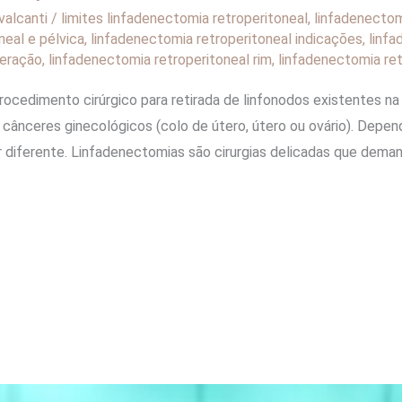
valcanti
/
limites linfadenectomia retroperitoneal
,
linfadenectom
neal e pélvica
,
linfadenectomia retroperitoneal indicações
,
linfa
peração
,
linfadenectomia retroperitoneal rim
,
linfadenectomia re
rocedimento cirúrgico para retirada de linfonodos existentes na
cânceres ginecológicos (colo de útero, útero ou ovário). Dep
ser diferente. Linfadenectomias são cirurgias delicadas que d