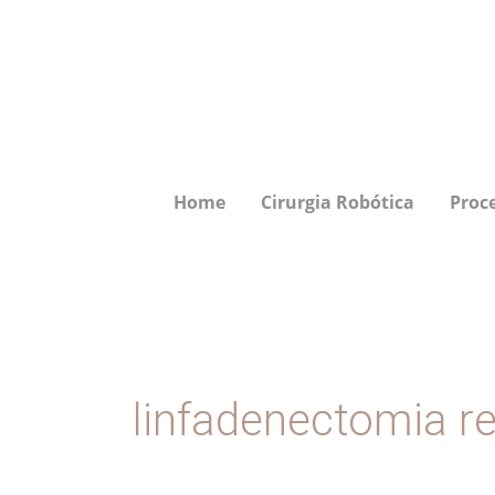
Ir
para
o
conteúdo
Home
Cirurgia Robótica
Proc
linfadenectomia re