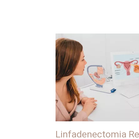
Linfadenectomia
Retroperitoneal
Linfadenectomia Re