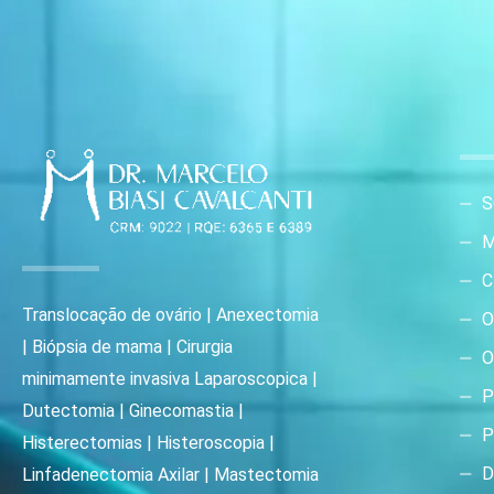
S
M
C
Translocação de ovário | Anexectomia
O
| Biópsia de mama | Cirurgia
O
minimamente invasiva Laparoscopica |
P
Dutectomia | Ginecomastia |
P
Histerectomias | Histeroscopia |
D
Linfadenectomia Axilar | Mastectomia