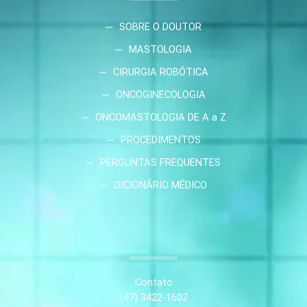
SOBRE O DOUTOR
MASTOLOGIA
CIRURGIA ROBÓTICA
ONCOGINECOLOGIA
ONCOMASTOLOGIA DE A a Z
PROCEDIMENTOS
PERGUNTAS FREQUENTES
DICIONÁRIO MÉDICO
Contato
(47) 3422-1602