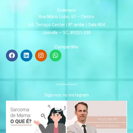
Endereço
Rua Mário Lobo, 61 – Centro
Ed. Terraço Center | 8º andar | Sala 804
Joinville – SC, 89201-330
Compartilhe
F
L
I
W
a
i
n
h
c
n
s
a
e
k
t
t
b
e
a
s
o
d
g
a
o
i
r
p
k
n
a
p
Siga-nos no instagram
m