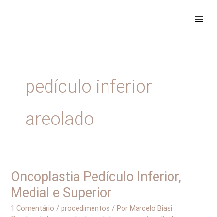
Ir
ME
para
PRIN
o
conteúdo
pedículo inferior
areolado
Oncoplastia Pedículo Inferior,
Oncoplastia
Pedículo
Medial e Superior
Inferior,
1 Comentário
/
procedimentos
/ Por
Marcelo Biasi
Medial