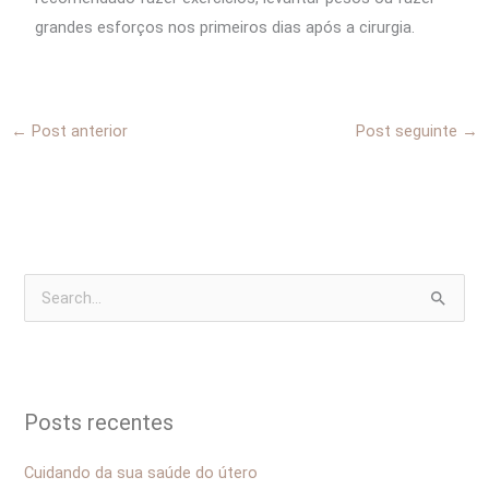
grandes esforços nos primeiros dias após a cirurgia.
←
Post anterior
Post seguinte
→
P
e
s
q
Posts recentes
u
i
Cuidando da sua saúde do útero