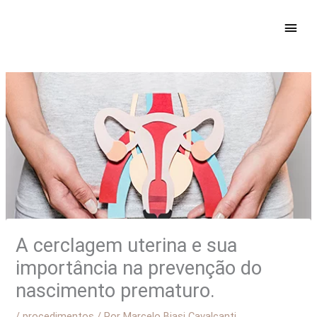
Ir
ME
para
PRIN
o
conteúdo
A cerclagem uterina e sua
importância na prevenção do
nascimento prematuro.
/
procedimentos
/ Por
Marcelo Biasi Cavalcanti