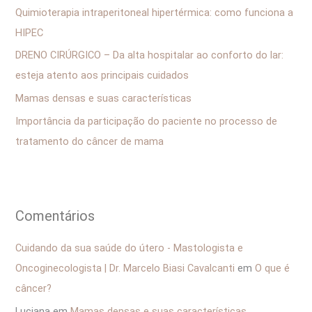
s
Quimioterapia intraperitoneal hipertérmica: como funciona a
a
HIPEC
r
DRENO CIRÚRGICO – Da alta hospitalar ao conforto do lar:
p
esteja atento aos principais cuidados
o
Mamas densas e suas características
r
Importância da participação do paciente no processo de
:
tratamento do câncer de mama
Comentários
Cuidando da sua saúde do útero - Mastologista e
Oncoginecologista | Dr. Marcelo Biasi Cavalcanti
em
O que é
câncer?
Luciana
em
Mamas densas e suas características