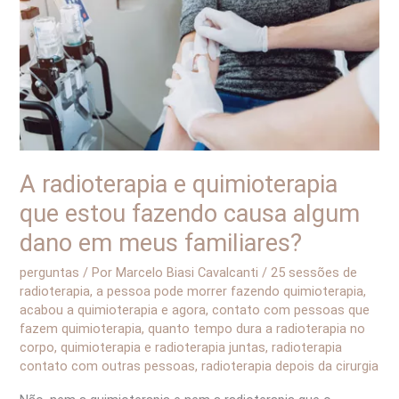
que
estou
fazendo
causa
algum
dano
em
A radioterapia e quimioterapia
meus
que estou fazendo causa algum
familiares?
dano em meus familiares?
perguntas
/ Por
Marcelo Biasi Cavalcanti
/
25 sessões de
radioterapia
,
a pessoa pode morrer fazendo quimioterapia
,
acabou a quimioterapia e agora
,
contato com pessoas que
fazem quimioterapia
,
quanto tempo dura a radioterapia no
corpo
,
quimioterapia e radioterapia juntas
,
radioterapia
contato com outras pessoas
,
radioterapia depois da cirurgia