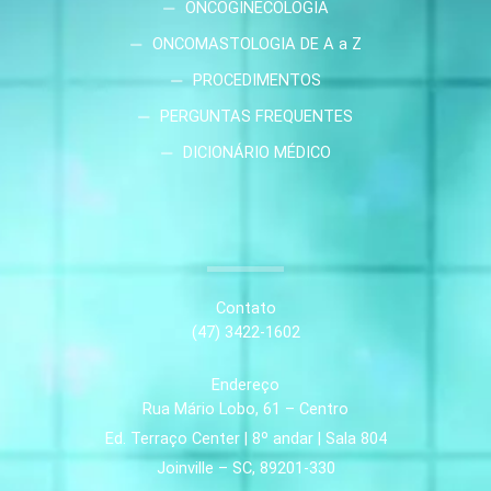
ONCOGINECOLOGIA
ONCOMASTOLOGIA DE A a Z
PROCEDIMENTOS
PERGUNTAS FREQUENTES
DICIONÁRIO MÉDICO
Contato
(47) 3422-1602
Endereço
Rua Mário Lobo, 61 – Centro
Ed. Terraço Center | 8º andar | Sala 804
Joinville – SC, 89201-330