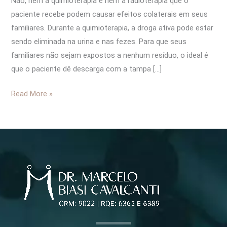
Não, nem a quimioterapia e nem a radioterapia que o
paciente recebe podem causar efeitos colaterais em seus
familiares. Durante a quimioterapia, a droga ativa pode estar
sendo eliminada na urina e nas fezes. Para que seus
familiares não sejam expostos a nenhum resíduo, o ideal é
que o paciente dê descarga com a tampa […]
Read More »