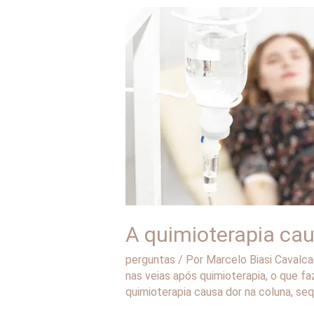
A
quimioterapia
causa
dor?
A quimioterapia cau
perguntas
/ Por
Marcelo Biasi Cavalca
nas veias após quimioterapia
,
o que faz
quimioterapia causa dor na coluna
,
seq