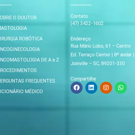
Contato
OBRE O DOUTOR
(47) 3422-1602
ASTOLOGIA
IRURGIA ROBÓTICA
Endereço
Rua Mário Lobo, 61 – Centro
NCOGINECOLOGIA
Ed. Terraço Center | 8º andar 
NCOMASTOLOGIA DE A a Z
Joinville – SC, 89201-330
ROCEDIMENTOS
Compartilhe
ERGUNTAS FREQUENTES
F
L
I
W
a
i
n
h
ICIONÁRIO MÉDICO
c
n
s
a
e
k
t
t
b
e
a
s
o
d
g
a
o
i
r
p
k
n
a
p
m