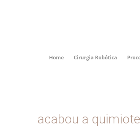
Ir
para
o
conteúdo
Home
Cirurgia Robótica
Proc
acabou a quimiote