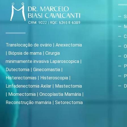
S
M
C
Translocação de ovário | Anexectomia
O
| Biópsia de mama | Cirurgia
O
minimamente invasiva Laparoscopica |
P
Dutectomia | Ginecomastia |
P
Histerectomias | Histeroscopia |
D
Linfadenectomia Axilar | Mastectomia
| Miomectomia | Oncoplastia Mamária |
Reconstrução mamária | Setorectomia