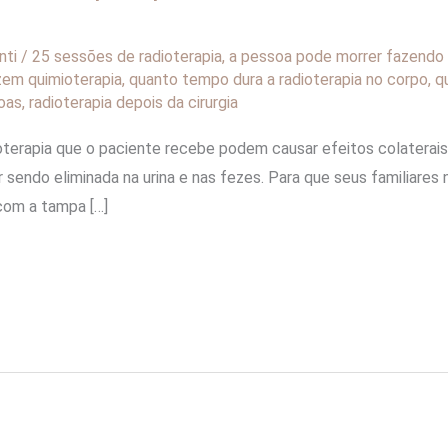
nti
/
25 sessões de radioterapia
,
a pessoa pode morrer fazendo 
em quimioterapia
,
quanto tempo dura a radioterapia no corpo
,
q
oas
,
radioterapia depois da cirurgia
oterapia que o paciente recebe podem causar efeitos colaterais
r sendo eliminada na urina e nas fezes. Para que seus familiare
com a tampa […]