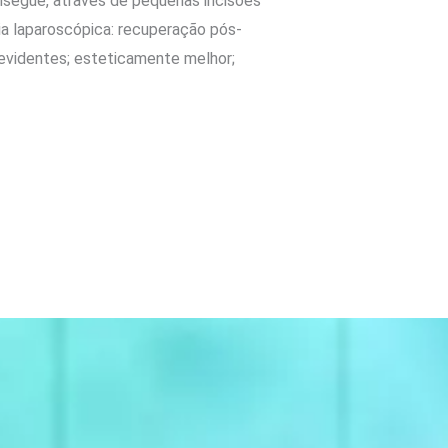
nsegue, através de pequenas incisões
gia laparoscópica: recuperação pós-
 evidentes; esteticamente melhor;