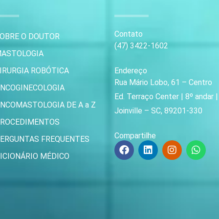
Contato
OBRE O DOUTOR
(47) 3422-1602
ASTOLOGIA
IRURGIA ROBÓTICA
Endereço
Rua Mário Lobo, 61 – Centro
NCOGINECOLOGIA
Ed. Terraço Center | 8º andar 
NCOMASTOLOGIA DE A a Z
Joinville – SC, 89201-330
ROCEDIMENTOS
Compartilhe
ERGUNTAS FREQUENTES
F
L
I
W
a
i
n
h
ICIONÁRIO MÉDICO
c
n
s
a
e
k
t
t
b
e
a
s
o
d
g
a
o
i
r
p
k
n
a
p