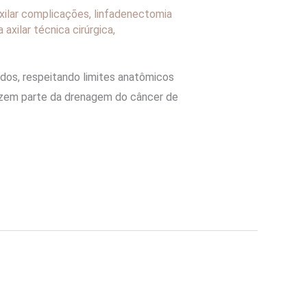
xilar complicações
,
linfadenectomia
 axilar técnica cirúrgica
,
nodos, respeitando limites anatômicos
 fazem parte da drenagem do câncer de