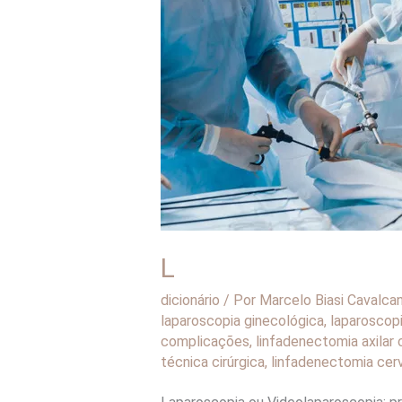
L
dicionário
/ Por
Marcelo Biasi Cavalca
laparoscopia ginecológica
,
laparoscopi
complicações
,
linfadenectomia axilar
técnica cirúrgica
,
linfadenectomia cerv