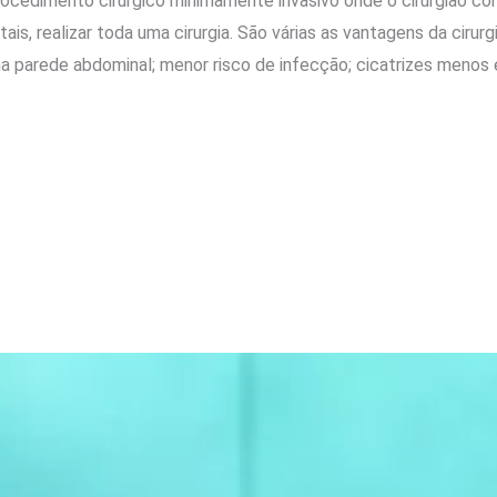
rocedimento cirúrgico minimamente invasivo onde o cirurgião co
s, realizar toda uma cirurgia. São várias as vantagens da cirur
na parede abdominal; menor risco de infecção; cicatrizes menos