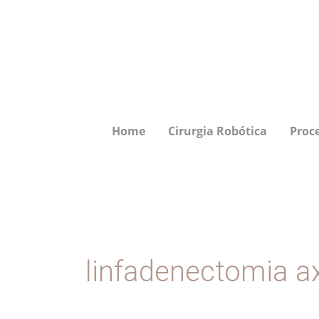
Ir
para
o
conteúdo
Home
Cirurgia Robótica
Proc
linfadenectomia ax