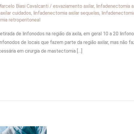
arcelo Biasi Cavalcanti
/
esvaziamento axilar
,
linfadenectomia a
axilar cuidados
,
linfadenectomia axilar sequelas
,
linfadenectomia
mia retroperitoneal
retirada de linfonodos na região da axila, em geral 10 a 20 linfo
linfonodos de locais que fazem parte da região axilar, mas não
essária em cirurgia de mastectomia […]