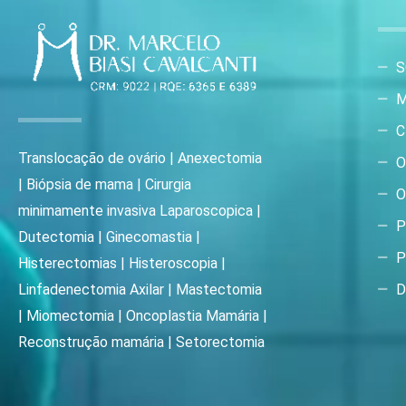
S
M
C
Translocação de ovário | Anexectomia
O
| Biópsia de mama | Cirurgia
O
minimamente invasiva Laparoscopica |
P
Dutectomia | Ginecomastia |
P
Histerectomias | Histeroscopia |
D
Linfadenectomia Axilar | Mastectomia
| Miomectomia | Oncoplastia Mamária |
Reconstrução mamária | Setorectomia