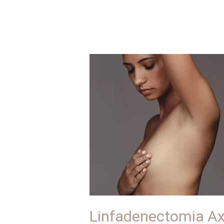
Linfadenectomia
Axilar
Linfadenectomia Ax