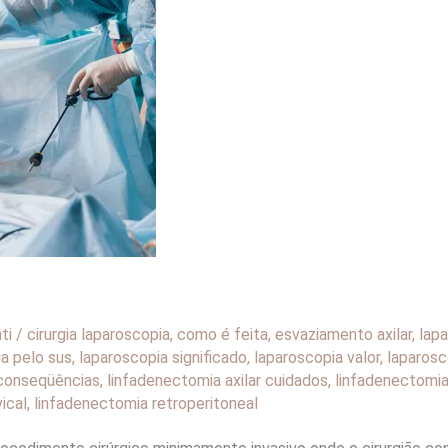
nti
/
cirurgia laparoscopia
,
como é feita
,
esvaziamento axilar
,
lap
a pelo sus
,
laparoscopia significado
,
laparoscopia valor
,
laparosc
 conseqüências
,
linfadenectomia axilar cuidados
,
linfadenectomia
ical
,
linfadenectomia retroperitoneal