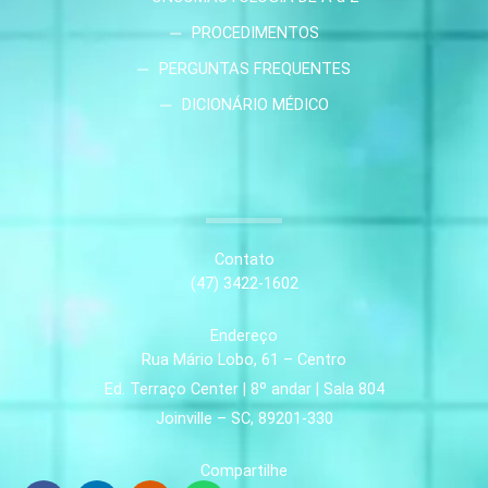
PROCEDIMENTOS
PERGUNTAS FREQUENTES
DICIONÁRIO MÉDICO
Contato
(47) 3422-1602
Endereço
Rua Mário Lobo, 61 – Centro
Ed. Terraço Center | 8º andar | Sala 804
Joinville – SC, 89201-330
Compartilhe