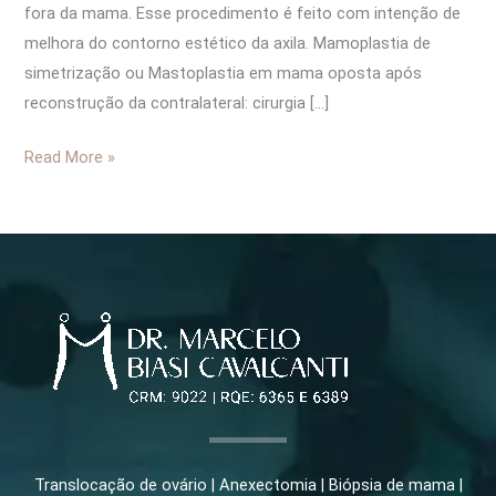
fora da mama. Esse procedimento é feito com intenção de
melhora do contorno estético da axila. Mamoplastia de
simetrização ou Mastoplastia em mama oposta após
reconstrução da contralateral: cirurgia […]
Read More »
Translocação de ovário | Anexectomia | Biópsia de mama |