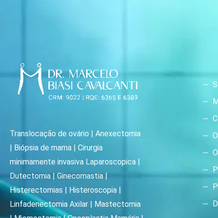
S
M
C
Translocação de ovário | Anexectomia
O
| Biópsia de mama | Cirurgia
O
minimamente invasiva Laparoscopica |
P
Dutectomia | Ginecomastia |
P
Histerectomias | Histeroscopia |
D
Linfadenectomia Axilar | Mastectomia