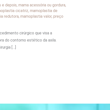
s e depois
,
mama acessória ou gordura
,
plastia cicatriz
,
mamoplastia de
a redutora
,
mamoplastia valor
,
preço
cedimento cirúrgico que visa a
a do contorno estético da axila.
urgia […]