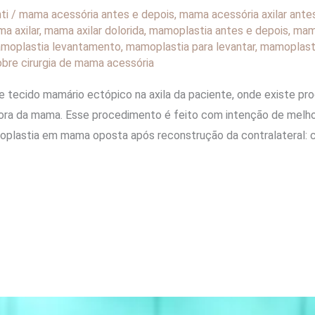
nti
/
mama acessória antes e depois
,
mama acessória axilar ante
a axilar
,
mama axilar dolorida
,
mamoplastia antes e depois
,
mamo
moplastia levantamento
,
mamoplastia para levantar
,
mamoplasti
bre cirurgia de mama acessória
de tecido mamário ectópico na axila da paciente, onde existe pro
fora da mama. Esse procedimento é feito com intenção de melhor
plastia em mama oposta após reconstrução da contralateral: cir