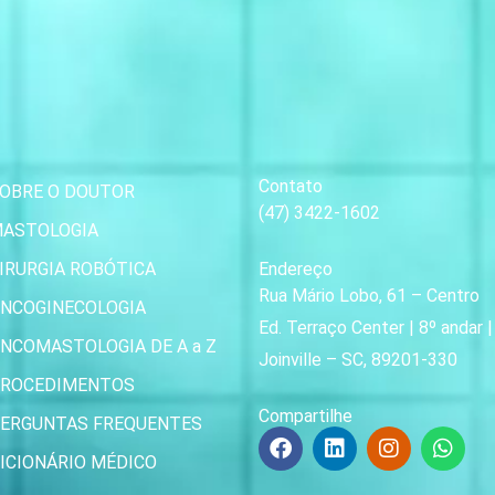
Contato
OBRE O DOUTOR
(47) 3422-1602
ASTOLOGIA
IRURGIA ROBÓTICA
Endereço
Rua Mário Lobo, 61 – Centro
NCOGINECOLOGIA
Ed. Terraço Center | 8º andar 
NCOMASTOLOGIA DE A a Z
Joinville – SC, 89201-330
ROCEDIMENTOS
Compartilhe
ERGUNTAS FREQUENTES
F
L
I
W
a
i
n
h
ICIONÁRIO MÉDICO
c
n
s
a