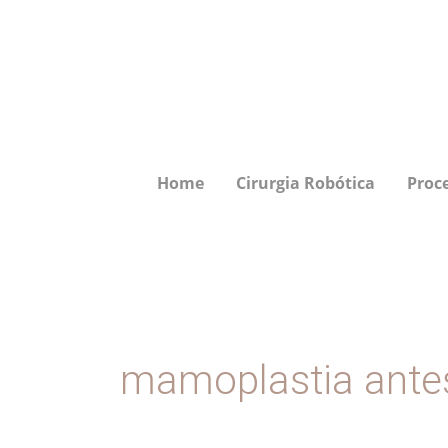
Ir
para
o
conteúdo
Home
Cirurgia Robótica
Proc
mamoplastia antes