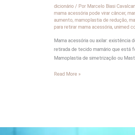
dicionário
/ Por
Marcelo Biasi Cavalca
mama acessória pode virar câncer
,
mam
aumento
,
mamoplastia de redução
,
ma
para retirar mama acessória
,
unimed co
Mama acessória ou axilar: existência 
retirada de tecido mamário que está 
Mamoplastia de simetrização ou Masto
Read More »