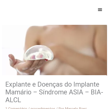
Ir
ME
para
PRIN
o
conteúdo
Explante e Doenças do Implante
Mamário – Síndrome ASIA – BIA-
ALCL
1 Comentário
/
procedimentos
/ Por
Marcelo Biasi