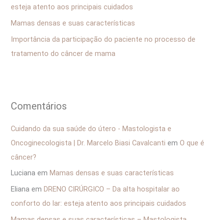
esteja atento aos principais cuidados
o
Mamas densas e suas características
r
Importância da participação do paciente no processo de
:
tratamento do câncer de mama
Comentários
Cuidando da sua saúde do útero - Mastologista e
Oncoginecologista | Dr. Marcelo Biasi Cavalcanti
em
O que é
câncer?
Luciana
em
Mamas densas e suas características
Eliana
em
DRENO CIRÚRGICO – Da alta hospitalar ao
conforto do lar: esteja atento aos principais cuidados
Mamas densas e suas características – Mastologista