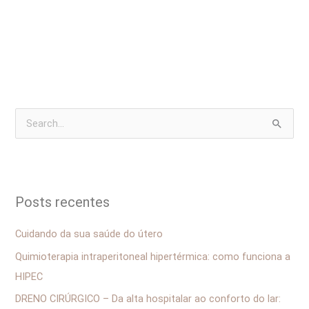
P
e
s
q
Posts recentes
u
i
Cuidando da sua saúde do útero
s
Quimioterapia intraperitoneal hipertérmica: como funciona a
a
HIPEC
r
DRENO CIRÚRGICO – Da alta hospitalar ao conforto do lar:
p