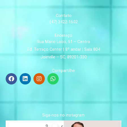
Contato
(47) 3422-1602
Endereço
Rua Mário Lobo, 61 – Centro
Ed. Terraço Center | 8º andar | Sala 804
Joinville – SC, 89201-330
Compartilhe
F
L
I
W
a
i
n
h
c
n
s
a
e
k
t
t
b
e
a
s
o
d
g
a
o
i
r
p
k
n
a
p
Siga-nos no instagram
m