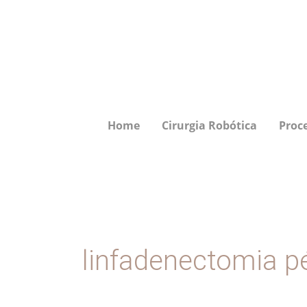
Ir
para
o
conteúdo
Home
Cirurgia Robótica
Proc
linfadenectomia pé