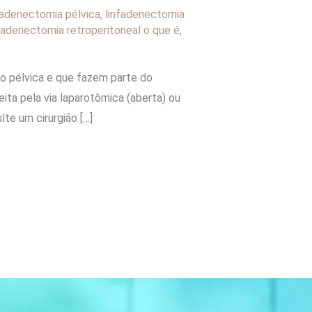
fadenectomia pélvica
,
linfadenectomia
fadenectomia retroperitoneal o que é
,
ão pélvica e que fazem parte do
ita pela via laparotômica (aberta) ou
te um cirurgião […]