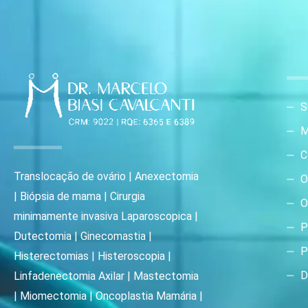
S
M
C
Translocação de ovário | Anexectomia
O
| Biópsia de mama | Cirurgia
O
minimamente invasiva Laparoscopica |
P
Dutectomia | Ginecomastia |
P
Histerectomias | Histeroscopia |
D
Linfadenectomia Axilar | Mastectomia
| Miomectomia | Oncoplastia Mamária |