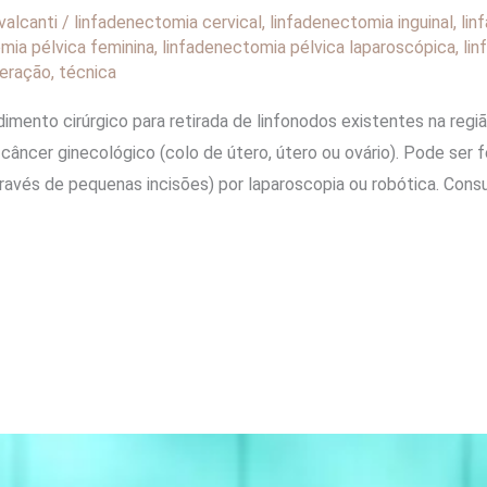
valcanti
/
linfadenectomia cervical
,
linfadenectomia inguinal
,
lin
mia pélvica feminina
,
linfadenectomia pélvica laparoscópica
,
lin
peração
,
técnica
imento cirúrgico para retirada de linfonodos existentes na regi
ncer ginecológico (colo de útero, útero ou ovário). Pode ser fe
ravés de pequenas incisões) por laparoscopia ou robótica. Consul