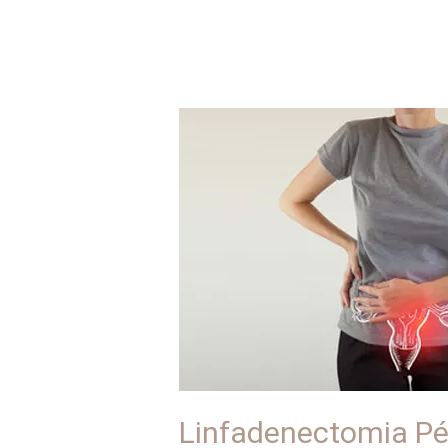
Linfadenectomia
Pélvica
Linfadenectomia Pé