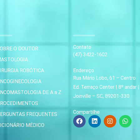
Contato
OBRE O DOUTOR
(47) 3422-1602
ASTOLOGIA
IRURGIA ROBÓTICA
Endereço
Rua Mário Lobo, 61 – Centro
NCOGINECOLOGIA
Ed. Terraço Center | 8º andar 
NCOMASTOLOGIA DE A a Z
Joinville – SC, 89201-330
ROCEDIMENTOS
Compartilhe
ERGUNTAS FREQUENTES
F
L
I
W
a
i
n
h
ICIONÁRIO MÉDICO
c
n
s
a
e
k
t
t