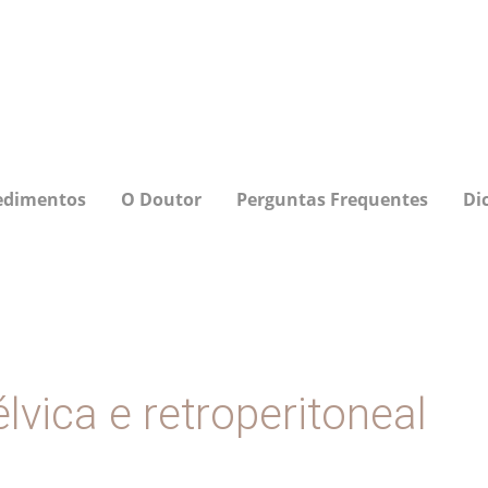
edimentos
O Doutor
Perguntas Frequentes
Di
lvica e retroperitoneal