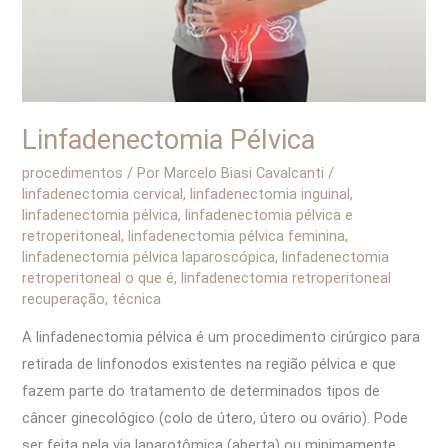
Linfadenectomia Pélvica
procedimentos
/ Por
Marcelo Biasi Cavalcanti
/
linfadenectomia cervical
,
linfadenectomia inguinal
,
linfadenectomia pélvica
,
linfadenectomia pélvica e
retroperitoneal
,
linfadenectomia pélvica feminina
,
linfadenectomia pélvica laparoscópica
,
linfadenectomia
retroperitoneal o que é
,
linfadenectomia retroperitoneal
recuperação
,
técnica
A linfadenectomia pélvica é um procedimento cirúrgico para
retirada de linfonodos existentes na região pélvica e que
fazem parte do tratamento de determinados tipos de
câncer ginecológico (colo de útero, útero ou ovário). Pode
ser feita pela via laparotômica (aberta) ou minimamente