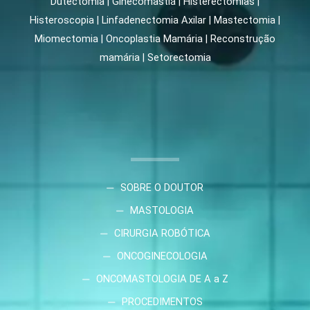
Dutectomia | Ginecomastia | Histerectomias |
Histeroscopia | Linfadenectomia Axilar | Mastectomia |
Miomectomia | Oncoplastia Mamária | Reconstrução
mamária | Setorectomia
SOBRE O DOUTOR
MASTOLOGIA
CIRURGIA ROBÓTICA
ONCOGINECOLOGIA
ONCOMASTOLOGIA DE A a Z
PROCEDIMENTOS