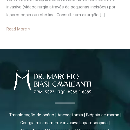
invasiva (videocirurgia através de pequenas incisões) por
laparoscopia ou robótica. Consulte um cirurgião […]
Read More »
Translocação de ovário | Anexectomia | Biópsia de mama |
Cirurgia minimamente invasiva Laparoscopica |